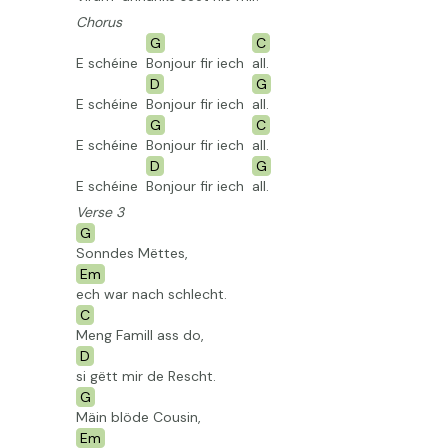
Chorus
G
C
E schéine
Bonjour fir iech
all.
D
G
E schéine
Bonjour fir iech
all.
G
C
E schéine
Bonjour fir iech
all.
D
G
E schéine
Bonjour fir iech
all.
Verse 3
G
Sonndes
Mëttes,
Em
ech war nach schlecht.
C
Meng Famill ass do,
D
si gëtt mir de Rescht.
G
Mäin blöde Cousin,
Em