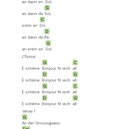
an dann en
Sol,
G
an dann de
Sol,
C
erëm en
Do,
D
an dann de
Re,
G
an erëm en
Sol
Chorus
G
C
E schéine
Bonjour fir iech
all.
D
G
E schéine
Bonjour fir iech
all.
G
C
E schéine
Bonjour fir iech
all.
D
G
E schéine
Bonjour fir iech
all.
Verse 1
G
An der Groussgaass