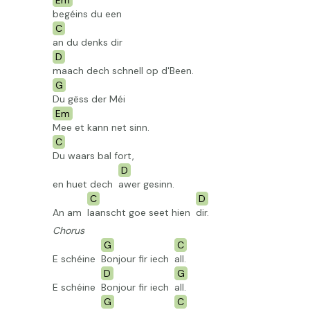
Em
begéins du een
C
an du denks dir
D
maach dech schnell op d'Been.
G
Du gëss der Méi
Em
Mee et kann net sinn.
C
Du waars bal fort,
D
en huet dech
awer
gesinn.
C
D
An am
laanscht goe seet hien
dir.
Chorus
G
C
E schéine
Bonjour fir iech
all.
D
G
E schéine
Bonjour fir iech
all.
G
C