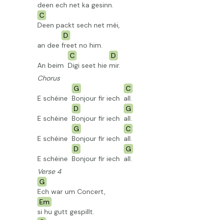
deen ech net ka gesinn.
C
Deen packt sech net méi,
D
an dee
freet no him.
C
D
An beim
Digi seet hie
mir.
Chorus
G
C
E schéine
Bonjour fir iech
all.
D
G
E schéine
Bonjour fir iech
all.
G
C
E schéine
Bonjour fir iech
all.
D
G
E schéine
Bonjour fir iech
all.
Verse 4
G
Ech war um Concert,
Em
si hu gutt gespillt.