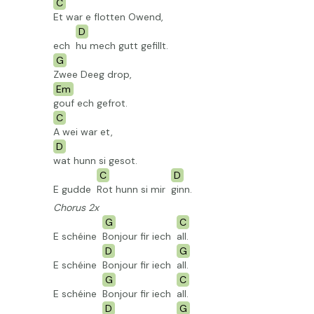
C
Et war e flotten Owend,
D
ech
hu mech gutt gefillt.
G
Zwee Deeg drop,
Em
gouf ech gefrot.
C
A wei war et,
D
wat
hunn si gesot.
C
D
E gudde
Rot hunn si mir
ginn.
Chorus 2x
G
C
E schéine
Bonjour fir iech
all.
D
G
E schéine
Bonjour fir iech
all.
G
C
E schéine
Bonjour fir iech
all.
D
G