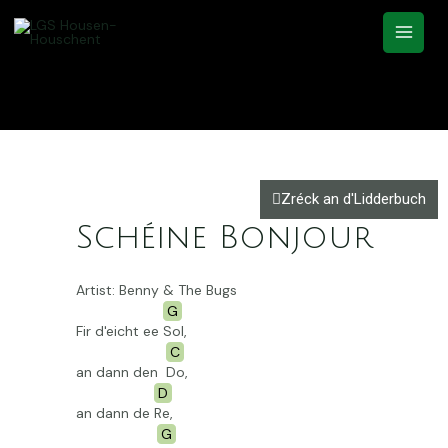
Zréck an d'Lidderbuch
Schéine Bonjour
Artist: Benny & The Bugs
G
Fir d'eicht ee
Sol,
C
an dann den
Do,
D
an dann de
Re,
G