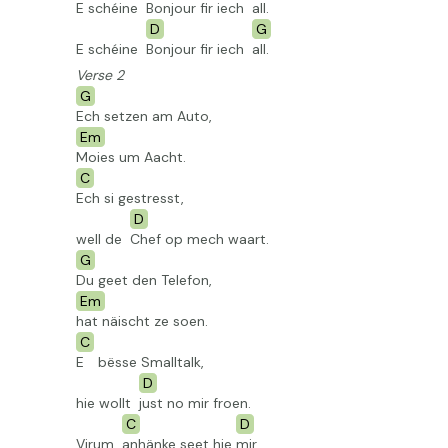
E schéine
Bonjour fir iech
all.
D
G
E schéine
Bonjour fir iech
all.
Verse 2
G
Ech setzen am Auto,
Em
Moies um Aacht.
C
Ech si gestresst,
D
well de
Chef op mech waart.
G
Du geet den Telefon,
Em
hat näischt ze soen.
C
E
bësse Smalltalk,
D
hie wollt
just no mir froen.
C
D
Virum
anhänke seet
hie
mir.