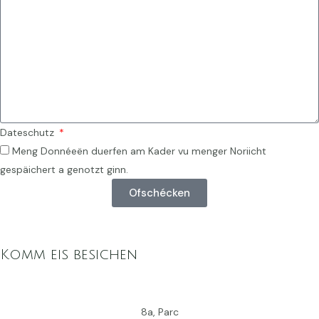
Dateschutz
Meng Donnéeën duerfen am Kader vu menger Noriicht
gespäichert a genotzt ginn.
Ofschécken
Komm eis besichen
8a, Parc