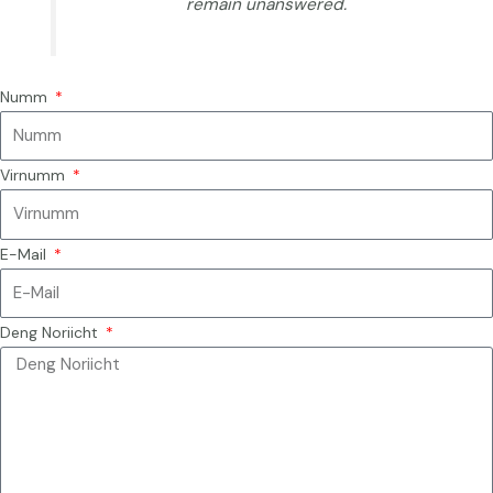
remain unanswered.
Numm
Virnumm
E-Mail
Deng Noriicht