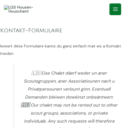
Kontakt-Formulaire
Iwwert dëse Formulaire kanns du ganz einfach mat eis a Kontakt
trieden.
🇱🇺 Eise Chalet däerf weder un aner
Scoutsgruppen, aner Associatiounen nach u
Privatpersounen verlount ginn. Eventuell
Demanden bleiwen dowéinst onbeäntwert.
🇬🇧
Our chalet may not be rented out to other
scout groups, associations, or private
individuals. Any such requests will therefore