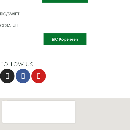
BIC/SWIFT:
CCRALULL
BIC Kopéieren
Follow Us