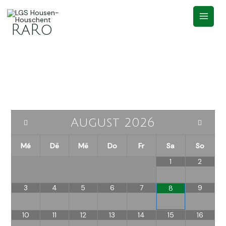
RaRo
August
2026
Mé
Dë
Më
Do
Fr
Sa
So
1
2
3
4
5
6
7
9
8
10
11
12
13
14
15
16